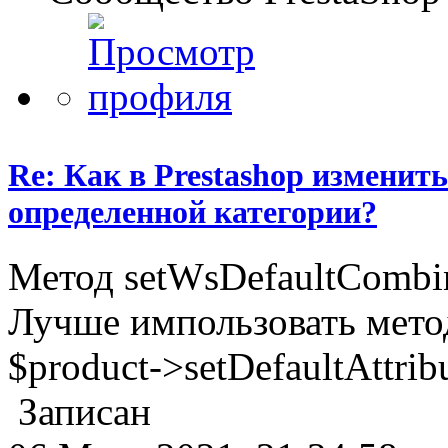
Re: Как в Prestashop измени
определенной категории?
Метод setWsDefaultCombin
Лучше импользовать метод 
$product->setDefaultAttribut
Записан