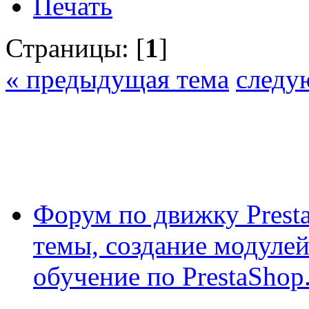
Печать
Страницы: [
1
]
« предыдущая тема
следу
Форум по движку Presta
темы, создание модулей 
обучение по PrestaShop