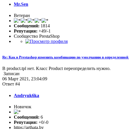
Mr.Sen
Ветеран
Сообщений:
1814
Репутация:
+49/-1
Сообщество PrestaShop
Re: Как в Prestashop изменить комбинацию по умолчанию в определенной
В product.tpl нет. Класс Product переопределить нужно.
Записан
06 Март 2021, 23:04:09
Ответ #4
Andryuk6ka
Новичок
Сообщений:
6
Репутация:
+0/-0
https://arthata.by