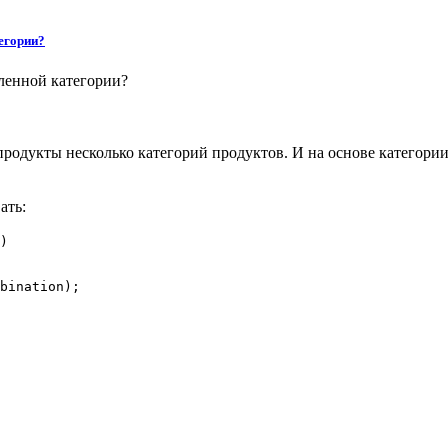
егории?
ленной категории?
 продукты несколько категорий продуктов. И на основе категор
ать:
)
ination);