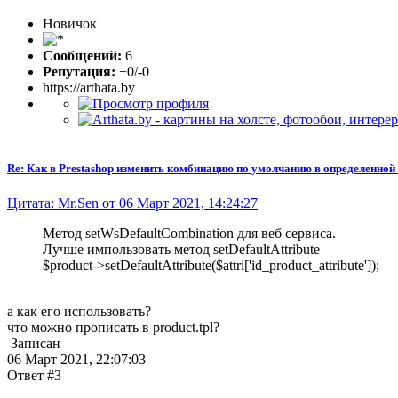
Новичок
Сообщений:
6
Репутация:
+0/-0
https://arthata.by
Re: Как в Prestashop изменить комбинацию по умолчанию в определенной
Цитата: Mr.Sen от 06 Март 2021, 14:24:27
Метод setWsDefaultCombination для веб сервиса.
Лучше импользовать метод setDefaultAttribute
$product->setDefaultAttribute($attri['id_product_attribute']);
а как его использовать?
что можно прописать в product.tpl?
Записан
06 Март 2021, 22:07:03
Ответ #3