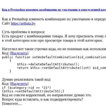
Как в Prestashop изменить комбинацию по умолчанию в определенной кат
Как в Prestashop изменить комбинацию по умолчанию в опреде
Сайт
https://arthata.by
Суть проблемы и вопроса:
Есть продукт с комбинациями товара. Я хочу присвоить этому
в этой категории или при просмотре товара в этой категории.
Нагуглил вот такие строчки кода, но не понимаю как использов
Код:
[Выделить]
public function setWsDefaultCombination($id_combination
{
$this->deleteDefaultAttributes();
return $this->setDefaultAttribute((int) $id_comb
}
Думаю реализовать такой код:
Код:
[Выделить]
if ($category->id == "21")
{$this->setDefaultAttribute(55);}
Код не совсем корректный, но направление думаю это.
Вопрос куда вставлять, и как подкорректировать?
Помогите....