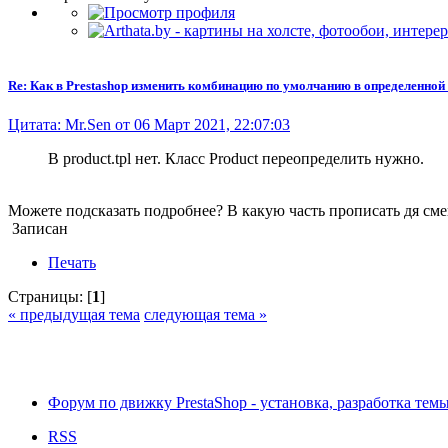
Re: Как в Prestashop изменить комбинацию по умолчанию в определенной
Цитата: Mr.Sen от 06 Март 2021, 22:07:03
В product.tpl нет. Класс Product переопределить нужно.
Можете подсказать подробнее? В какую часть прописать дя с
Записан
Печать
Страницы: [
1
]
« предыдущая тема
следующая тема »
Форум по движку PrestaShop - установка, разработка темы,
RSS