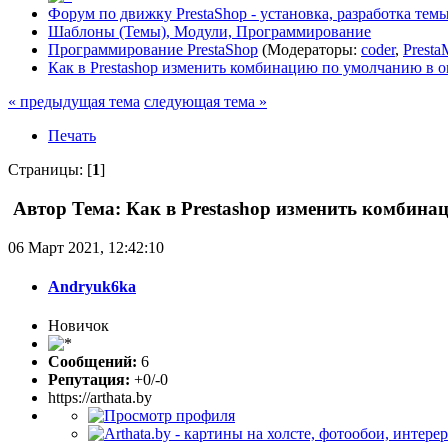
Форум по движку PrestaShop - установка, разработка темы,
Шаблоны (Темы), Модули, Программирование
Программирование PrestaShop
(Модераторы:
coder
,
Presta
Как в Prestashop изменить комбинацию по умолчанию в 
« предыдущая тема
следующая тема »
Печать
Страницы: [
1
]
Автор
Тема: Как в Prestashop изменить комбина
06 Март 2021, 12:42:10
Andryuk6ka
Новичок
Сообщений:
6
Репутация:
+0/-0
https://arthata.by