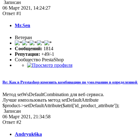
Записан
06 Март 2021, 14:24:27
Ответ #1
Mr.Sen
Ветеран
Сообщений:
1814
Репутация:
+49/-1
Сообщество PrestaShop
Re: Как в Prestashop изменить комбинацию по умолчанию в определенной
Метод setWsDefaultCombination для веб сервиса.
Лучше импользовать метод setDefaultAttribute
$product->setDefaultAttribute($attri['id_product_attribute']);
Записан
06 Март 2021, 21:34:58
Ответ #2
Andryuk6ka