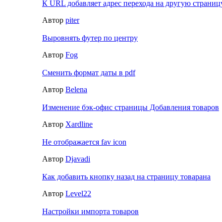
К URL добавляет адрес перехода на другую страницу
Автор
piter
Выровнять футер по центру
Автор
Fog
Сменить формат даты в pdf
Автор
Belena
Изменение бэк-офис страницы Добавления товаров
Автор
Xardline
Не отображается fav icon
Автор
Djavadi
Как добавить кнопку назад на страницу товарана
Автор
Level22
Настройки импорта товаров