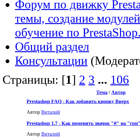
Форум по движку Presta
темы, создание модулей 
обучение по PrestaShop
Общий раздел
Консультации
(Модерат
Страницы: [
1
]
2
3
...
106
Тема
/
Автор
Prestashop FAQ - Как добавить кнопку Вверх
Автор
Виталий
Prestashop 1.7 - Как поменять значок "₴" на "грн
Автор
Виталий