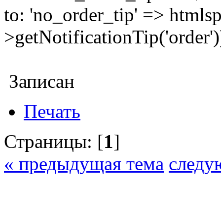
to: 'no_order_tip' => htmls
>getNotificationTip('order')
Записан
Печать
Страницы: [
1
]
« предыдущая тема
следу