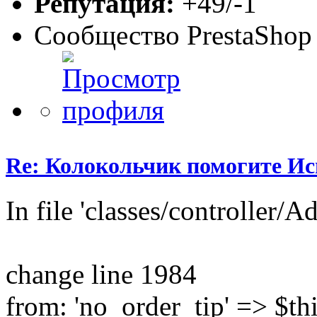
Репутация:
+49/-1
Сообщество PrestaShop
Re: Колокольчик помогите И
In file 'classes/controller/
change line 1984
from: 'no_order_tip' => $thi