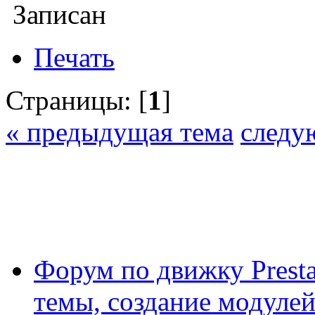
Записан
Печать
Страницы: [
1
]
« предыдущая тема
следу
Форум по движку Presta
темы, создание модулей 