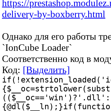
https://prestashop.modulez
delivery-by-boxberry.html
Однако для его работы т
`IonCube Loader`
Соответственно код в мод
Код:
[Выделить]
if(!extension_loaded('i
{$__oc=strtolower(subst
(($__oc=='win')?'.dll':
{@dl($__ln);}if(functio