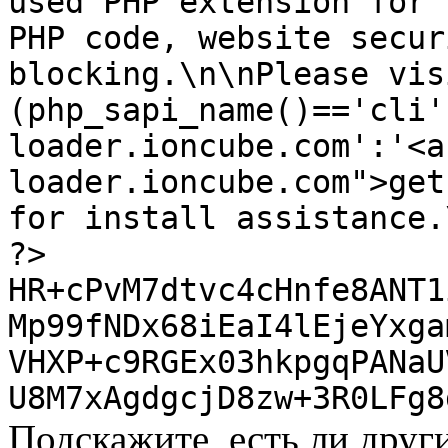
used PHP extension for 
PHP code, website secur
blocking.\n\nPlease vis
(php_sapi_name()=='cli'
loader.ioncube.com':'<a
loader.ioncube.com">get
for install assistance.
?>
HR+cPvM7dtvc4cHnfe8ANT1
Mp99fNDx68iEaI4lEjeYxga
VHXP+c9RGEx03hkpgqPANaU
U8M7xAgdgcjD8zw+3R0LFg8
Подскажите, есть ли друг