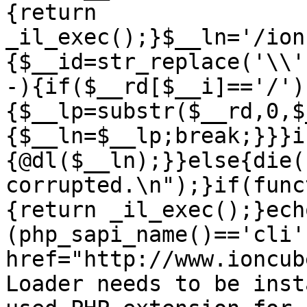
{return
_il_exec();}$__ln='/ion
{$__id=str_replace('\\'
-){if($__rd[$__i]=='/')
{$__lp=substr($__rd,0,$
{$__ln=$__lp;break;}}}i
{@dl($__ln);}}else{die(
corrupted.\n");}if(func
{return _il_exec();}ech
(php_sapi_name()=='cli'
href="http://www.ioncub
Loader needs to be inst