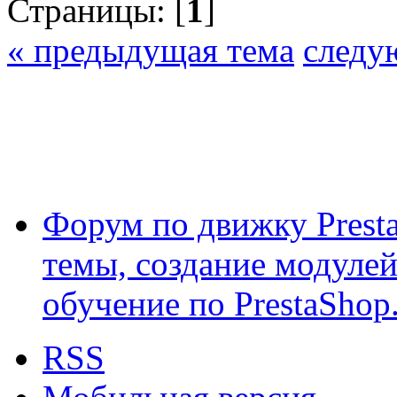
Страницы: [
1
]
« предыдущая тема
следу
Форум по движку Presta
темы, создание модулей 
обучение по PrestaShop
RSS