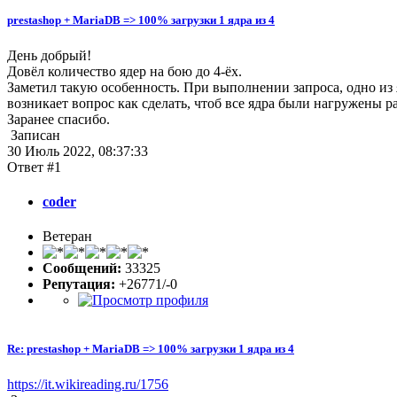
prestashop + MariaDB => 100% загрузки 1 ядра из 4
День добрый!
Довёл количество ядер на бою до 4-ёх.
Заметил такую особенность. При выполнении запроса, одно из я
возникает вопрос как сделать, чтоб все ядра были нагружены р
Заранее спасибо.
Записан
30 Июль 2022, 08:37:33
Ответ #1
coder
Ветеран
Сообщений:
33325
Репутация:
+26771/-0
Re: prestashop + MariaDB => 100% загрузки 1 ядра из 4
https://it.wikireading.ru/1756