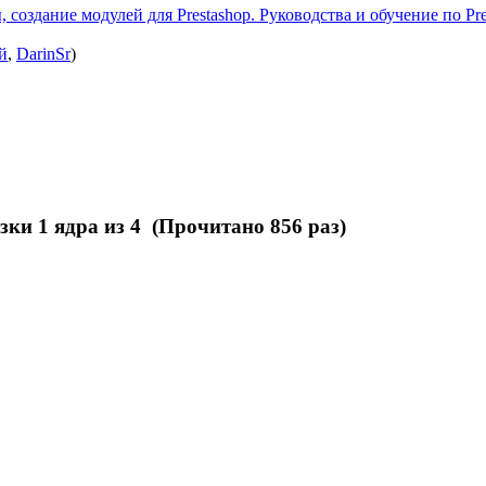
 создание модулей для Prestashop. Руководства и обучение по Pre
й
,
DarinSr
)
зки 1 ядра из 4 (Прочитано 856 раз)