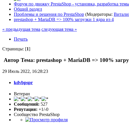
Форум по движку PrestaShop - установка, разработка темы,
Общий раздел
Проблемы и решения по PrestaShop
(Модераторы:
Витали
prestashop + MariaDB => 100% загрузки 1 ядра из 4
« предыдущая тема
следующая тема »
Печать
Страницы: [
1
]
Автор
Тема: prestashop + MariaDB => 100% загру
29 Июль 2022, 16:28:23
kdvbpspr
Ветеран
Сообщений:
527
Репутация:
+1/-0
Сообщество PrestaShop