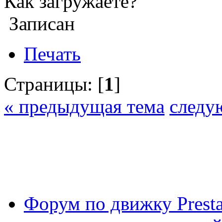
Как загружаете?
Записан
Печать
Страницы: [
1
]
« предыдущая тема
следу
Форум по движку Presta