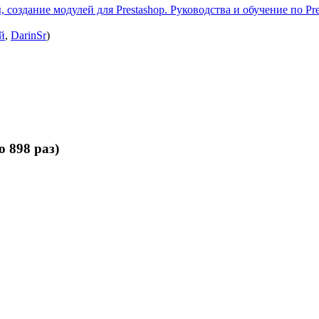
 создание модулей для Prestashop. Руководства и обучение по Pre
й
,
DarinSr
)
 898 раз)