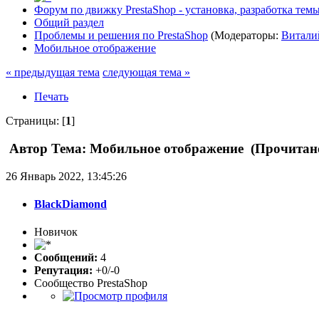
Форум по движку PrestaShop - установка, разработка темы,
Общий раздел
Проблемы и решения по PrestaShop
(Модераторы:
Витали
Мобильное отображение
« предыдущая тема
следующая тема »
Печать
Страницы: [
1
]
Автор
Тема: Мобильное отображение (Прочитано
26 Январь 2022, 13:45:26
BlackDiamond
Новичок
Сообщений:
4
Репутация:
+0/-0
Сообщество PrestaShop