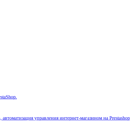
staShop.
op, автоматизация управления интернет-магазином на Prestashop