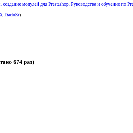
 создание модулей для Prestashop. Руководства и обучение по Pre
й
,
DarinSr
)
ано 674 раз)