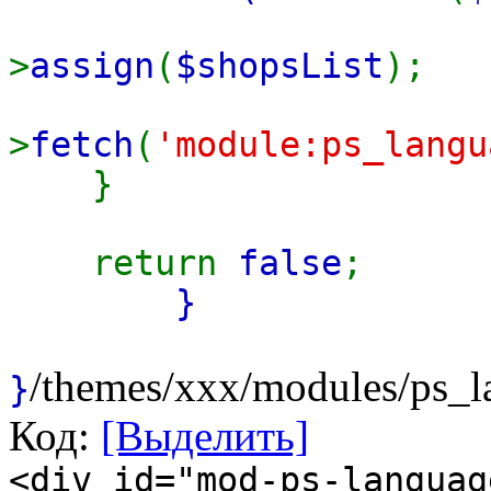
>
assign
(
$shopsList
);
>
fetch
(
'module:ps_langu
}
return
false
;
}
/themes/xxx/modules/ps_la
}
Код:
[Выделить]
<div id="mod-ps-languag