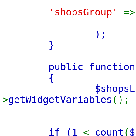
'shopsGroup'
=
);
}
public functio
{
$shops
>
getWidgetVariables
();
if (
1
<
count
(
$