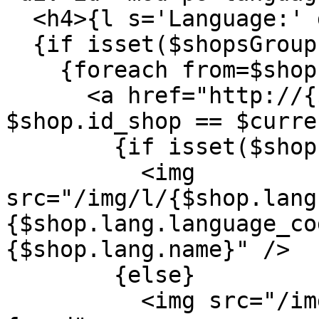
<h4>{l s='Language:' d
{if isset($shopsGroup
{foreach from=$shops
<a href="http://{$sh
$shop.id_shop == $curre
{if isset($shop.la
<img
src="/img/l/{$shop.lang
{$shop.lang.language_co
{$shop.lang.name}" />
{else}
<img src="/img/l/n