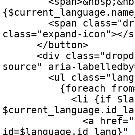
<span>&nbsp;&nbs
{$current_language.name
<span class="dropd
class="expand-icon"></s
</button>
<div class="dropdown
source" aria-labelledby
<ul class="langua
{foreach from=$lan
<li {if $languag
$current_language.id_la
<a href="{url e
id=$language.id_lang}" 