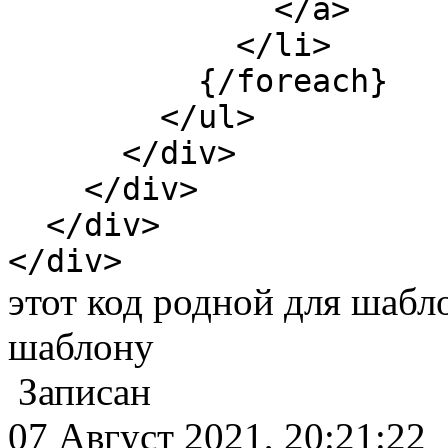
</a>
</li>
{/foreach}
</ul>
</div>
</div>
</div>
</div>
этот код родной для шабл
шаблону
Записан
07 Август 2021, 20:21:22