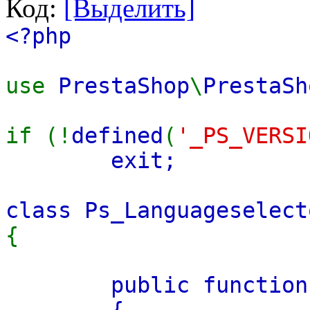
Код:
[Выделить]
<?php
use
PrestaShop
\
PrestaSh
if (!
defined
(
'_PS_VERSI
exit;
class
Ps_Languageselec
{
public functio
{