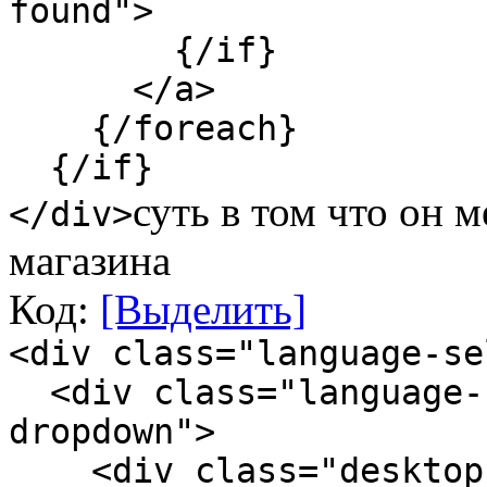
found">
{/if}
</a>
{/foreach}
{/if}
суть в том что он 
</div>
магазина
Код:
[Выделить]
<div class="language-se
<div class="language-s
dropdown">
<div class="desktop-