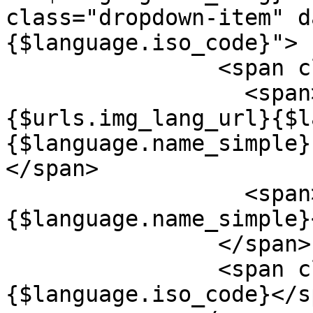
class="dropdown-item" d
{$language.iso_code}">
<span class="
<span><img
{$urls.img_lang_url}{$l
{$language.name_simple}
</span>
<span>&nbsp
{$language.name_simple}
</span>
<span class="
{$language.iso_code}</s