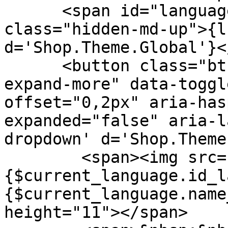
<span id="language-
class="hidden-md-up">{l
d='Shop.Theme.Global'}<
<button class="btn-u
expand-more" data-toggl
offset="0,2px" aria-has
expanded="false" aria-l
dropdown' d='Shop.Theme
<span><img src="{$
{$current_language.id_l
{$current_language.name
height="11"></span>