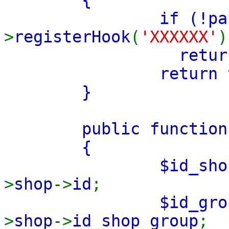
if (!
pa
>
registerHook
(
'XXXXXX'
)
retu
return
}
public functio
{
$id_sh
>
shop
->
id
;
$id_gr
>
shop
->
id_shop_group
;