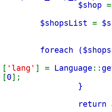
$shop
$shopsList
=
$s
foreach (
$shop
[
'lang'
] =
Language
::
ge
[
0
];
}
return 