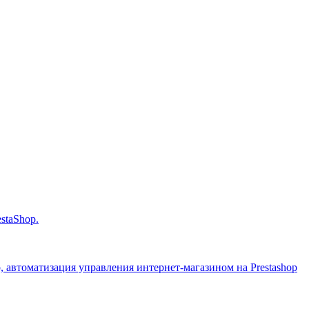
staShop.
op, автоматизация управления интернет-магазином на Prestashop