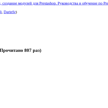
 создание модулей для Prestashop. Руководства и обучение по Pre
й
,
DarinSr
)
Прочитано 807 раз)