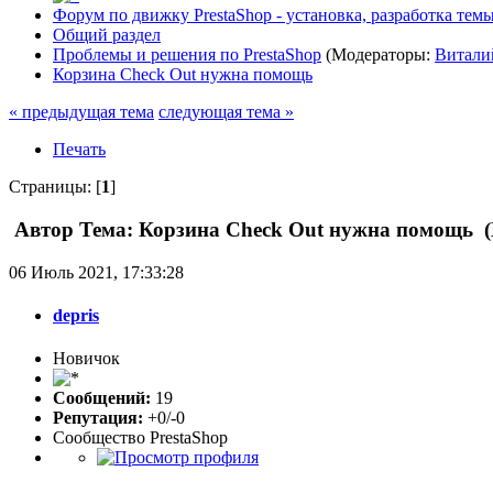
Форум по движку PrestaShop - установка, разработка темы,
Общий раздел
Проблемы и решения по PrestaShop
(Модераторы:
Витали
Корзина Check Out нужна помощь
« предыдущая тема
следующая тема »
Печать
Страницы: [
1
]
Автор
Тема: Корзина Check Out нужна помощь (
06 Июль 2021, 17:33:28
depris
Новичок
Сообщений:
19
Репутация:
+0/-0
Сообщество PrestaShop