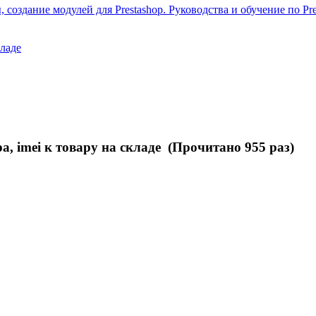
 создание модулей для Prestashop. Руководства и обучение по Pre
кладе
, imei к товару на складе (Прочитано 955 раз)