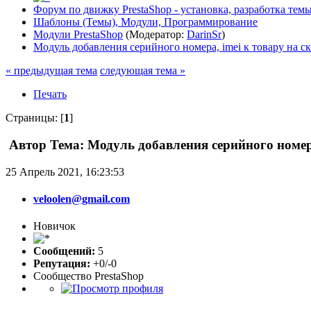
Форум по движку PrestaShop - установка, разработка темы,
Шаблоны (Темы), Модули, Программирование
Модули PrestaShop
(Модератор:
DarinSr
)
Модуль добавления серийного номера, imei к товару на с
« предыдущая тема
следующая тема »
Печать
Страницы: [
1
]
Автор
Тема: Модуль добавления серийного номера
25 Апрель 2021, 16:23:53
veloolen@gmail.com
Новичок
Сообщений:
5
Репутация:
+0/-0
Сообщество PrestaShop