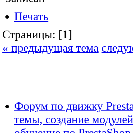
Печать
Страницы: [
1
]
« предыдущая тема
следу
Форум по движку Presta
темы, создание модулей 
обучение по PrestaShop