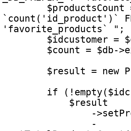
$productsCount = 
`count('id_product')` F
'favorite_products` ";
$idcustomer = $db->
$count = $db->execu
$result = new Prod
if (!empty($idcus
$result
->setProducts(
-