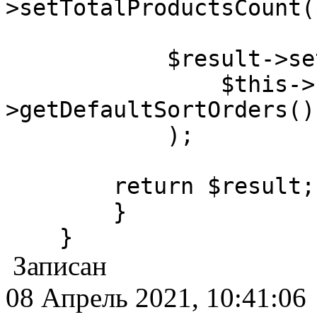
>setTotalProductsCount(
$result->setAvai
$this->sortOr
>getDefaultSortOrders()
);
return $result;
}
}
Записан
08 Апрель 2021, 10:41:06