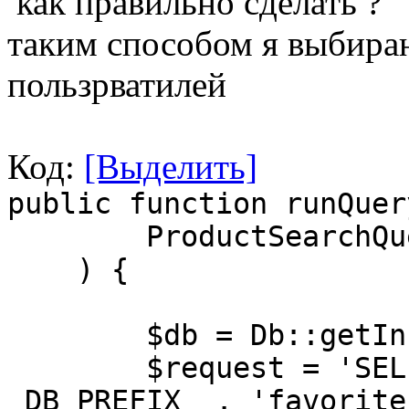
как правильно сделать ?
таким способом я выбираю
пользрватилей
Код:
[Выделить]
public function runQuer
ProductSearchQuer
) {
$db = Db::getInst
$request = 'SELECT 
_DB_PREFIX_ . 'favorite