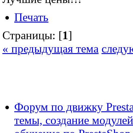
Печать
Страницы: [
1
]
« предыдущая тема
следу
Форум по движку Presta
темы, создание модулей 