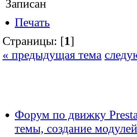
Записан
Печать
Страницы: [
1
]
« предыдущая тема
следу
Форум по движку Presta
темы, создание модулей 