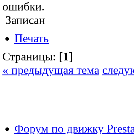
ошибки.
Записан
Печать
Страницы: [
1
]
« предыдущая тема
следу
Форум по движку Presta