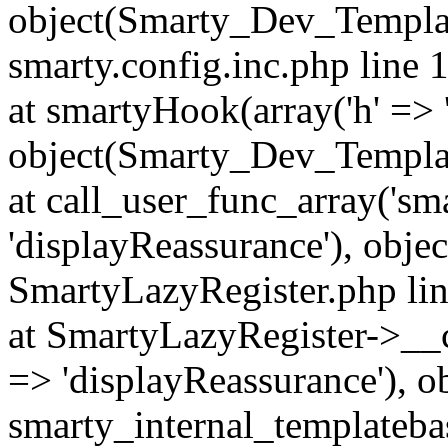
object(Smarty_Dev_Template
smarty.config.inc.php line 
at smartyHook(array('h' => 
object(Smarty_Dev_Templa
at call_user_func_array('sm
'displayReassurance'), obj
SmartyLazyRegister.php li
at SmartyLazyRegister->__ca
=> 'displayReassurance'), 
smarty_internal_templatebas