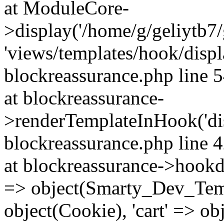
at ModuleCore-
>display('/home/g/geliytb7
'views/templates/hook/displ
blockreassurance.php line 
at blockreassurance-
>renderTemplateInHook('dis
blockreassurance.php line 
at blockreassurance->hookd
=> object(Smarty_Dev_Temp
object(Cookie), 'cart' => obje