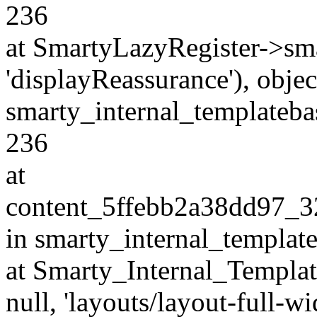
236
at SmartyLazyRegister->sm
'displayReassurance'), obj
smarty_internal_templatebas
236
at
content_5ffebb2a38dd97_3
in smarty_internal_templat
at Smarty_Internal_Template
null, 'layouts/layout-full-widt