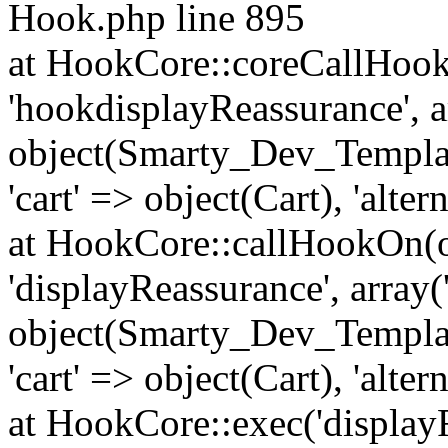
Hook.php line 895
at HookCore::coreCallHook(
'hookdisplayReassurance', a
object(Smarty_Dev_Template
'cart' => object(Cart), 'alte
at HookCore::callHookOn(o
'displayReassurance', array(
object(Smarty_Dev_Template
'cart' => object(Cart), 'alte
at HookCore::exec('displayR