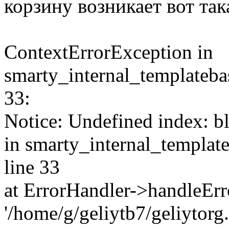
корзину возникает вот та
ContextErrorException in
smarty_internal_templatebas
33:
Notice: Undefined index: b
in smarty_internal_template
line 33
at ErrorHandler->handleErro
'/home/g/geliytb7/geliytor