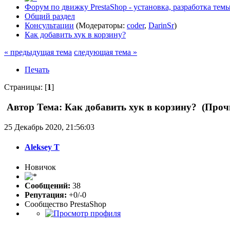
Форум по движку PrestaShop - установка, разработка темы,
Общий раздел
Консультации
(Модераторы:
coder
,
DarinSr
)
Как добавить хук в корзину?
« предыдущая тема
следующая тема »
Печать
Страницы: [
1
]
Автор
Тема: Как добавить хук в корзину? (Проч
25 Декабрь 2020, 21:56:03
Aleksey T
Новичок
Сообщений:
38
Репутация:
+0/-0
Сообщество PrestaShop