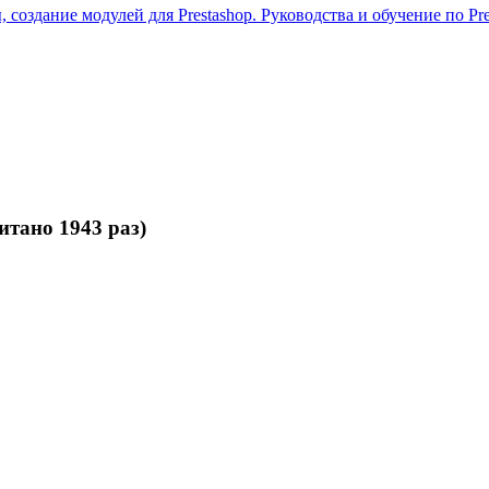
 создание модулей для Prestashop. Руководства и обучение по Pre
итано 1943 раз)