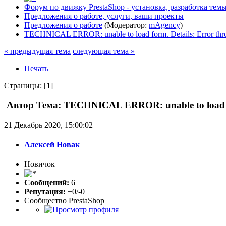
Форум по движку PrestaShop - установка, разработка темы,
Предложения о работе, услуги, ваши проекты
Предложения о работе
(Модератор:
mAgency
)
TECHNICAL ERROR: unable to load form. Details: Error thro
« предыдущая тема
следующая тема »
Печать
Страницы: [
1
]
Автор
Тема: TECHNICAL ERROR: unable to load for
21 Декабрь 2020, 15:00:02
Алексей Новак
Новичок
Сообщений:
6
Репутация:
+0/-0
Сообщество PrestaShop