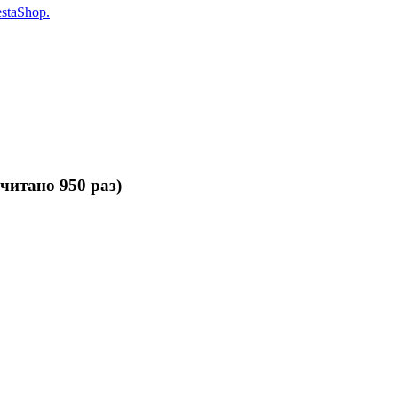
staShop.
очитано 950 раз)