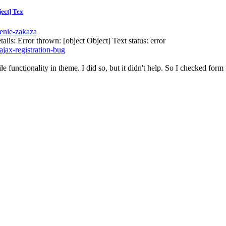
ect] Tex
lenie-zakaza
Error thrown: [object Object] Text status: error
jax-registration-bug
ile functionality in theme. I did so, but it didn't help. So I checked for