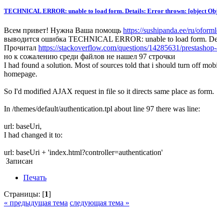
TECHNICAL ERROR: unable to load form. Details: Error thrown: [object Obj
Всем привет! Нужна Ваша помощь
https://sushipanda.ee/ru/oform
выводится ошибка TECHNICAL ERROR: unable to load form. Details: 
Прочитал
https://stackoverflow.com/questions/14285631/prestashop-a
но к сожалению среди файлов не нашел 97 строчки
I had found a solution. Most of sources told that i should turn off mob
homepage.
So I'd modified AJAX request in file so it directs same place as form.
In /themes/default/authentication.tpl about line 97 there was line:
url: baseUri,
I had changed it to:
url: baseUri + 'index.html?controller=authentication'
Записан
Печать
Страницы: [
1
]
« предыдущая тема
следующая тема »