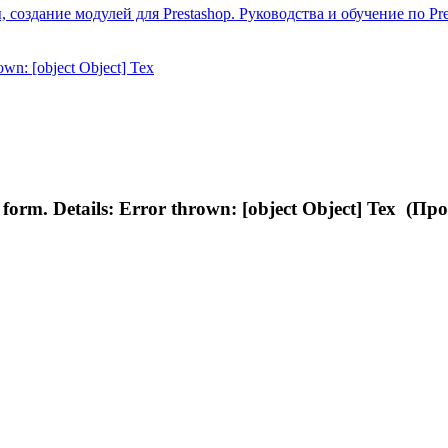
 создание модулей для Prestashop. Руководства и обучение по Pre
wn: [object Object] Tex
m. Details: Error thrown: [object Object] Tex (Пр