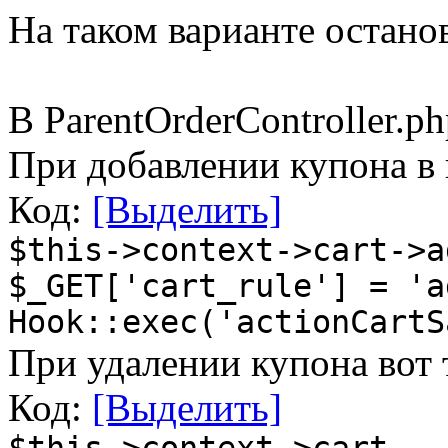
На таком варианте остано
В ParentOrderController.p
При добавлении купона в 
Код:
[Выделить]
$this->context->cart->a
$_GET['cart_rule'] = 'a
Hook::exec('actionCartS
При удалении купона вот 
Код:
[Выделить]