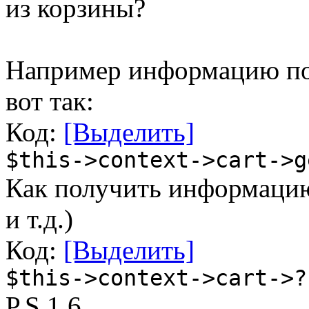
из корзины?
Например информацию по 
вот так:
Код:
[Выделить]
$this->context->cart->g
Как получить информацию
и т.д.)
Код:
[Выделить]
$this->context->cart->?
P.S 1.6