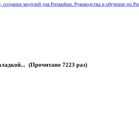
 создание модулей для Prestashop. Руководства и обучение по Pre
адкой... (Прочитано 7223 раз)