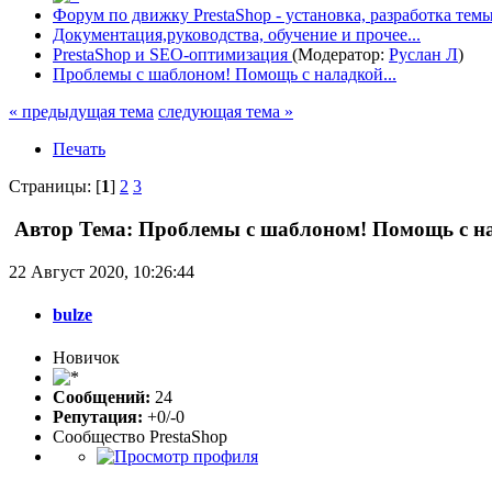
Форум по движку PrestaShop - установка, разработка темы,
Документация,руководства, обучение и прочее...
PrestaShop и SEO-оптимизация
(Модератор:
Руслан Л
)
Проблемы с шаблоном! Помощь с наладкой...
« предыдущая тема
следующая тема »
Печать
Страницы: [
1
]
2
3
Автор
Тема: Проблемы с шаблоном! Помощь с нал
22 Август 2020, 10:26:44
bulze
Новичок
Сообщений:
24
Репутация:
+0/-0
Сообщество PrestaShop