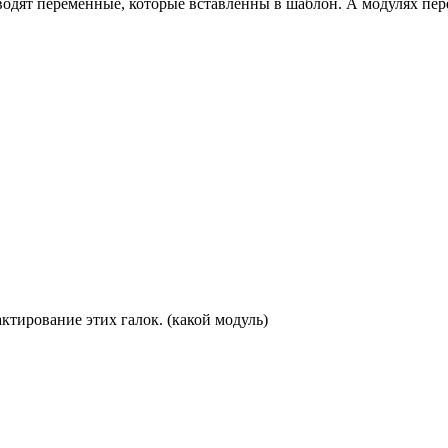
еводят переменные, которые вставленны в шаблон. А модулях пере
актирование этих галок. (какой модуль)