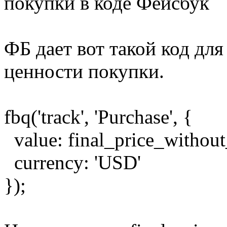
покупки в коде Фейсбук
ФБ дает вот такой код дл
ценности покупки.
fbq('track', 'Purchase', {
value: final_price_without
currency: 'USD'
});