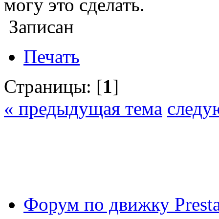
могу это сделать.
Записан
Печать
Страницы: [
1
]
« предыдущая тема
следу
Форум по движку Presta