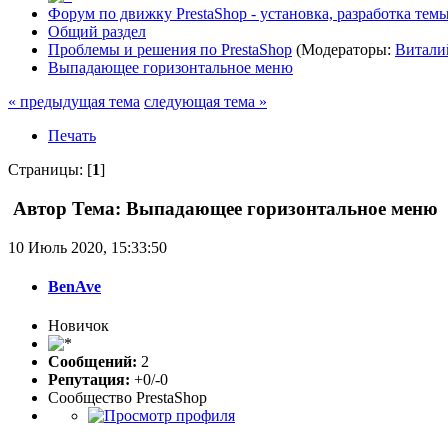
Форум по движку PrestaShop - установка, разработка темы,
Общий раздел
Проблемы и решения по PrestaShop
(Модераторы:
Витали
Выпадающее горизонтальное меню
« предыдущая тема
следующая тема »
Печать
Страницы: [
1
]
Автор
Тема: Выпадающее горизонтальное меню (
10 Июль 2020, 15:33:50
BenAve
Новичок
Сообщений:
2
Репутация:
+0/-0
Сообщество PrestaShop