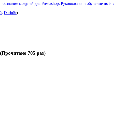
 создание модулей для Prestashop. Руководства и обучение по Pre
й
,
DarinSr
)
Прочитано 705 раз)