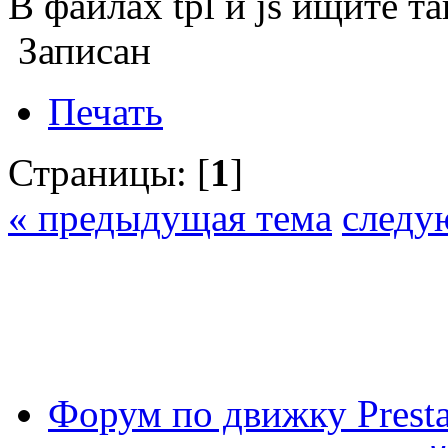
В файлах tpl и js ищите т
Записан
Печать
Страницы: [
1
]
« предыдущая тема
следу
Форум по движку Presta