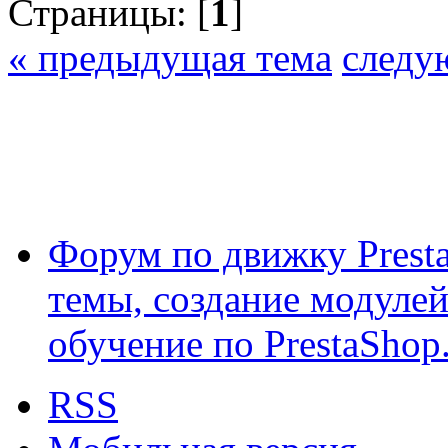
Страницы: [
1
]
« предыдущая тема
следу
Форум по движку Presta
темы, создание модулей 
обучение по PrestaShop
RSS