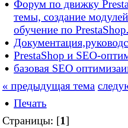
Форум по движку Presta
темы, создание модулей 
обучение по PrestaShop
Документация,руководст
PrestaShop и SEO-опти
базовая SEO оптимизаи
« предыдущая тема
следу
Печать
Страницы: [
1
]