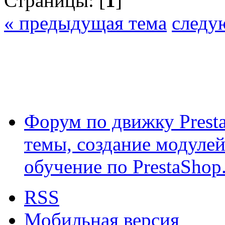
Страницы: [
1
]
« предыдущая тема
следу
Форум по движку Presta
темы, создание модулей 
обучение по PrestaShop
RSS
Мобильная версия