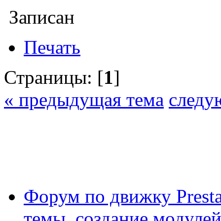
Записан
Печать
Страницы: [
1
]
« предыдущая тема
следу
Форум по движку Presta
темы, создание модулей 