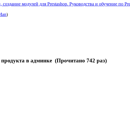
 создание модулей для Prestashop. Руководства и обучение по Pre
Man
)
 продукта в админке (Прочитано 742 раз)