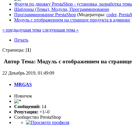
Форум по движку PrestaShop - установка, разработка темы,
Шаблоны (Темы), Модули, Программирование
Программирование PrestaShop
(Модераторы:
coder
,
Presta
Модуль с отображением на странице продукта в админке
« предыдущая тема
следующая тема »
Печать
Страницы: [
1
]
Автор
Тема: Модуль с отображением на странице
22 Декабрь 2019, 01:49:09
MRGAS
Новичок
Сообщений:
14
Репутация:
+1/-0
Сообщество PrestaShop