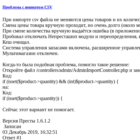
Проблема с импортом CSV
При импорте csv файла не меняются цены товаров и их количес
Смена цены товара вручную проходит, но очень долго (около м
При смене количества вручную выдаётся ошибка (в приложени
Пробовал отключать Непресташоп модули и переопределения, 
Кеш очищал.
Система управления запасами включена, расширенное управле
Мультимагазин отключен.
Когда-то была подобная проблема, помогло такое решение:
Откройте файл /controllers/admin/AdminImportController.php и за
Код:
if (isset($product->quantity) && (int)$product->quantity) {
на:
Код:
if (isset($product->quantity)) {
Сейчас этот вариант не помогает.
Версия Престы 1.6.1.2
Записан
03 Декабрь 2019, 16:32:51
Ответ #1