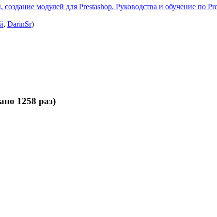
 создание модулей для Prestashop. Руководства и обучение по Pre
й
,
DarinSr
)
но 1258 раз)