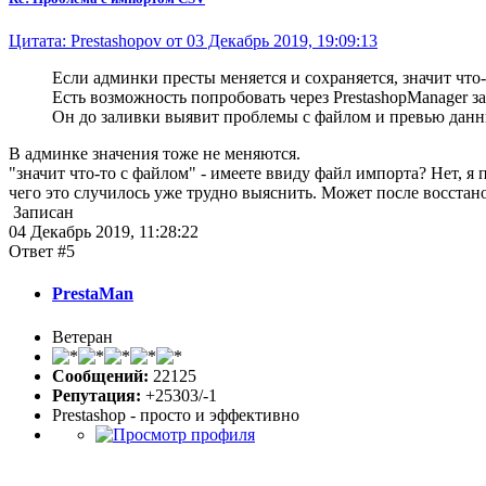
Цитата: Prestashopov от 03 Декабрь 2019, 19:09:13
Если админки престы меняется и сохраняется, значит что-
Есть возможность попробовать через PrestashopManager з
Он до заливки выявит проблемы с файлом и превью данн
В админке значения тоже не меняются.
"значит что-то с файлом" - имеете ввиду файл импорта? Нет, я
чего это случилось уже трудно выяснить. Может после восстано
Записан
04 Декабрь 2019, 11:28:22
Ответ #5
PrestaMan
Ветеран
Сообщений:
22125
Репутация:
+25303/-1
Prestashop - просто и эффективно