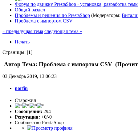
Форум по движку PrestaShop - установка, разработка темы,
Общий раздел
Проблемы и решения по PrestaShop
(Модераторы:
Витали
Проблема с импортом CSV
« предыдущая тема
следующая тема »
Печать
Страницы: [
1
]
Автор
Тема: Проблема с импортом CSV (Прочита
03 Декабрь 2019, 13:06:23
norfin
Старожил
Сообщений:
294
Репутация:
+0/-0
Сообщество PrestaShop