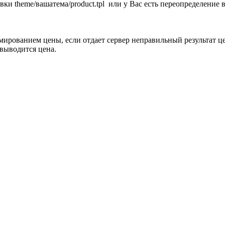
theme/вашатема/product.tpl или у Вас есть переопределение в ov
рмированием цены, если отдает сервер неправильный результат ц
е выводится цена.