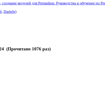
 создание модулей для Prestashop. Руководства и обучение по Pre
й
,
DarinSr
)
24 (Прочитано 1076 раз)