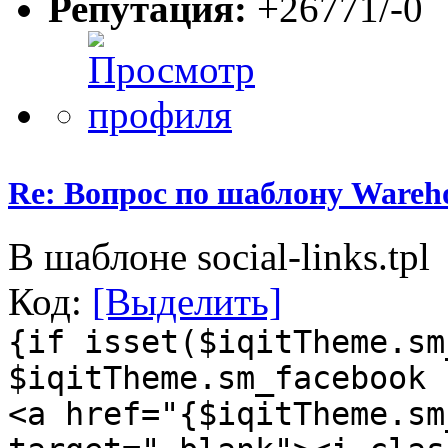
Репутация:
+26771/-0
Re: Вопрос по шаблону Wareho
В шаблоне social-links.tpl
Код:
[Выделить]
{if isset($iqitTheme.sm
$iqitTheme.sm_facebook 
<a href="{$iqitTheme.sm