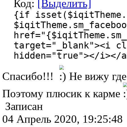
Код:
[Выделить]
{if isset($iqitTheme.
$iqitTheme.sm_faceboo
href="{$iqitTheme.sm_
target="_blank"><i cl
hidden="true"></i></a
Спасибо!!!
Не вижу где
Поэтому плюсик к карме
Записан
04 Апрель 2020, 19:25:48