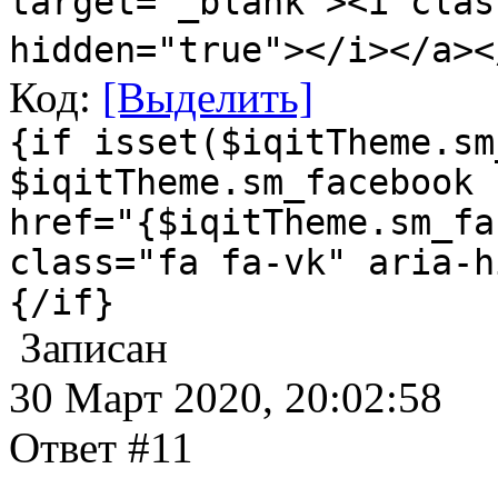
target="_blank"><i clas
hidden="true"></i></a><
Код:
[Выделить]
{if isset($iqitTheme.sm
$iqitTheme.sm_facebook 
href="{$iqitTheme.sm_fa
class="fa fa-vk" aria-h
{/if}
Записан
30 Март 2020, 20:02:58
Ответ #11