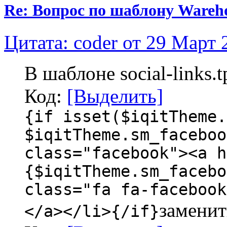
Re: Вопрос по шаблону Wareho
Цитата: coder от 29 Март 
В шаблоне social-links.t
Код:
[Выделить]
{if isset($iqitTheme.
$iqitTheme.sm_faceboo
class="facebook"><a h
{$iqitTheme.sm_facebo
class="fa fa-facebook
заменит
</a></li>{/if}