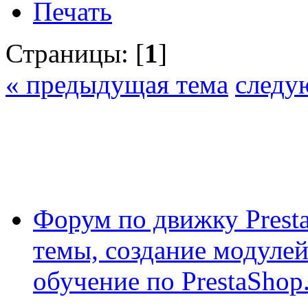
Печать
Страницы: [
1
]
« предыдущая тема
следу
Форум по движку Presta
темы, создание модулей 
обучение по PrestaShop