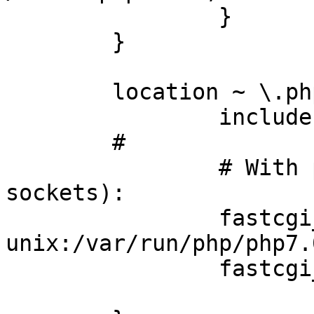
}
}
location ~ \.php
include snippet
#
# With php-fpm
sockets):
fastcgi_p
unix:/var/run/php/php7.
fastcgi_read_t