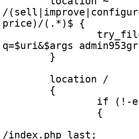
location ~
/(sell|improve|configur
price)/(.*)$ {
try_files $uri 
q=$uri&$args admin953gr
}
location /
{
if (!-e $reque
{
rewrite
/index.php last;