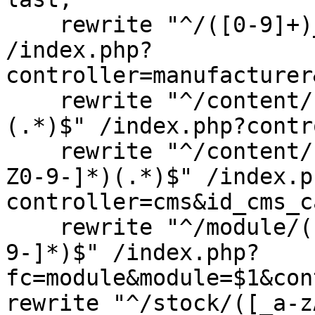
rewrite "^/([0-9]+)_(
/index.php?
controller=manufacturer
rewrite "^/content/([
(.*)$" /index.php?contr
rewrite "^/content/ca
Z0-9-]*)(.*)$" /index.p
controller=cms&id_cms_c
rewrite "^/module/([_
9-]*)$" /index.php?
fc=module&module=$1&con
rewrite "^/stock/([_a-z