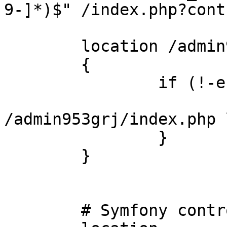
9-]*)$" /index.php?cont
location /admin9
{
if (!-e $reque
rewrite 
/admin953grj/index.php 
}
}
# Symfony controlle