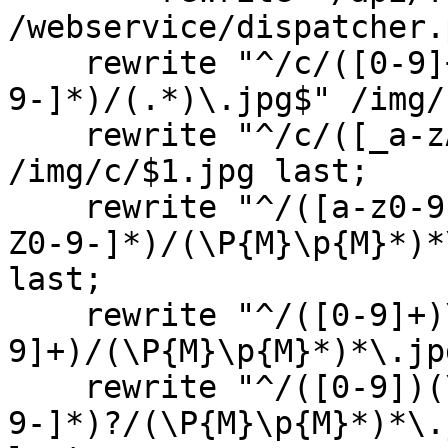
/webservice/dispatcher.
rewrite "^/c/([0-9]+
9-]*)/(.*)\.jpg$" /img/
rewrite "^/c/([_a-zA
/img/c/$1.jpg last;
rewrite "^/([a-z0-9]+
Z0-9-]*)/(\P{M}\p{M}*)*
last;
rewrite "^/([0-9]+)
9]+)/(\P{M}\p{M}*)*\.jp
rewrite "^/([0-9])(\
9-]*)?/(\P{M}\p{M}*)*\.