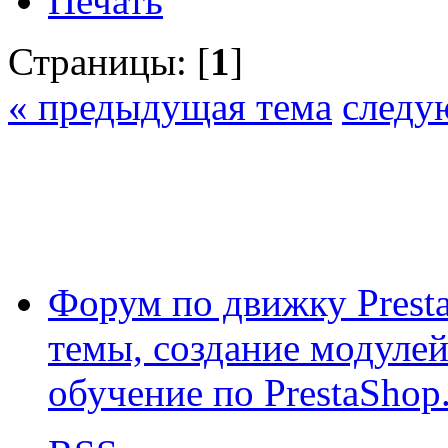
Печать
Страницы: [
1
]
« предыдущая тема
следу
Форум по движку Presta
темы, создание модулей 
обучение по PrestaShop