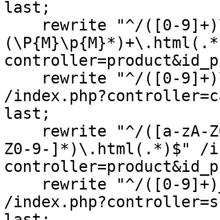
last;
rewrite "^/([0-9]+)
(\P{M}\p{M}*)+\.html(.*
controller=product&id_p
rewrite "^/([0-9]+)\-
/index.php?controller=c
last;
rewrite "^/([a-zA-Z0-
Z0-9-]*)\.html(.*)$" /i
controller=product&id_p
rewrite "^/([0-9]+)__
/index.php?controller=s
last;