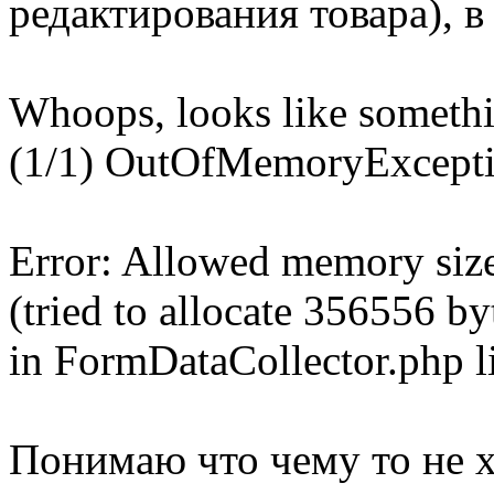
редактирования товара), в
Whoops, looks like someth
(1/1) OutOfMemoryExcept
Error: Allowed memory siz
(tried to allocate 356556 by
in FormDataCollector.php l
Понимаю что чему то не х