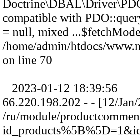
Doctrine\DBAL\Driver\PDO
compatible with PDO::query
= null, mixed ...$fetchMod
/home/admin/htdocs/www.m
on line 70
2023-01-12 18:39:56
66.220.198.202 - - [12/Ja
/ru/module/productcomme
id_products%5B%5D=1&i