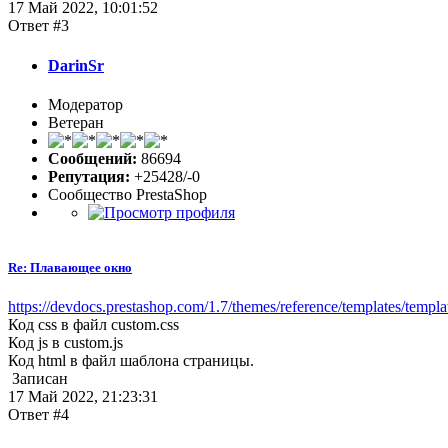
17 Май 2022, 10:01:52
Ответ #3
DarinSr
Модератор
Ветеран
Сообщений:
86694
Репутация:
+25428/-0
Сообщество PrestaShop
Re: Плавающее окно
https://devdocs.prestashop.com/1.7/themes/reference/templates/templat
Код css в файл custom.css
Код js в custom.js
Код html в файл шаблона страницы.
Записан
17 Май 2022, 21:23:31
Ответ #4