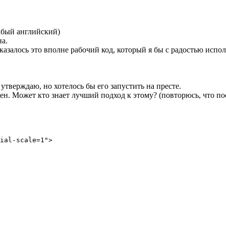
лабый английский)
на.
залось это вполне рабочий код, который я бы с радостью использ
утверждаю, но хотелось бы его запустить на престе.
ен. Может кто знает лучший подход к этому? (повторюсь, что по
ial-scale=1">