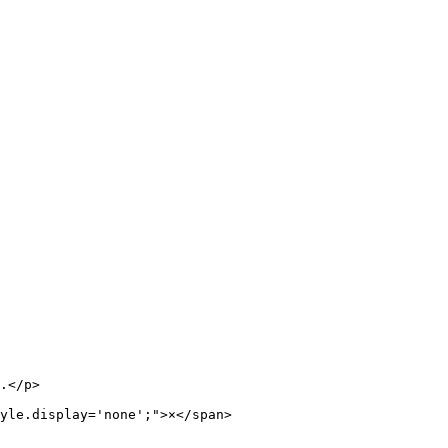
.</p>
yle.display='none';">×</span>