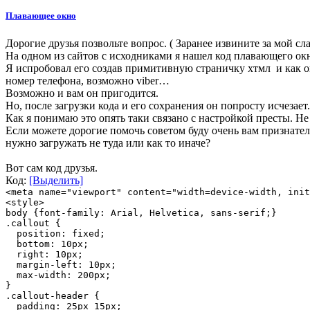
Плавающее окно
Дорогие друзья позвольте вопрос. ( Заранее извините за мой с
На одном из сайтов с исходниками я нашел код плавающего ок
Я испробовал его создав примитивную страничку хтмл и как ока
номер телефона, возможно viber…
Возможно и вам он пригодится.
Но, после загрузки кода и его сохранения он попросту исчезает.
Как я понимаю это опять таки связано с настройкой престы. Не 
Если можете дорогие помочь советом буду очень вам признател
нужно загружать не туда или как то иначе?
Вот сам код друзья.
Код:
[Выделить]
<meta name="viewport" content="width=device-width, init
<style>
body {font-family: Arial, Helvetica, sans-serif;}
.callout {
position: fixed;
bottom: 10px;
right: 10px;
margin-left: 10px;
max-width: 200px;
}
.callout-header {
padding: 25px 15px;