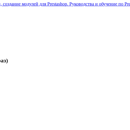
 создание модулей для Prestashop. Руководства и обучение по Pre
аз)