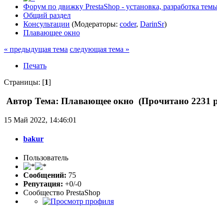
Форум по движку PrestaShop - установка, разработка темы,
Общий раздел
Консультации
(Модераторы:
coder
,
DarinSr
)
Плавающее окно
« предыдущая тема
следующая тема »
Печать
Страницы: [
1
]
Автор
Тема: Плавающее окно (Прочитано 2231 р
15 Май 2022, 14:46:01
bakur
Пользователь
Сообщений:
75
Репутация:
+0/-0
Сообщество PrestaShop