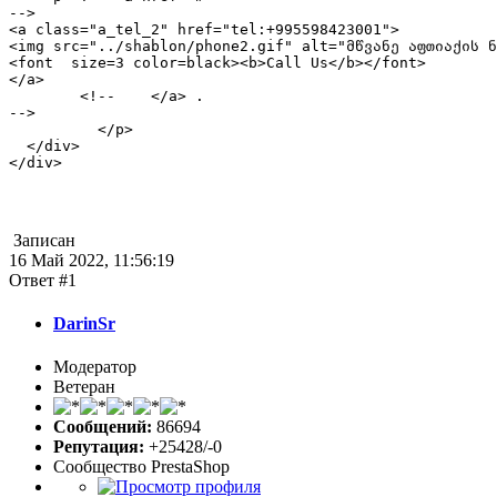
-->
<a class="a_tel_2" href="tel:+995598423001">
<img src="../shablon/phone2.gif" alt="მწვანე აფთიაქის ნ
<font size=3 color=black><b>Call Us</b></font>
</a>
<!--
</a> .
-->
</p>
</div>
</div>
Записан
16 Май 2022, 11:56:19
Ответ #1
DarinSr
Модератор
Ветеран
Сообщений:
86694
Репутация:
+25428/-0
Сообщество PrestaShop