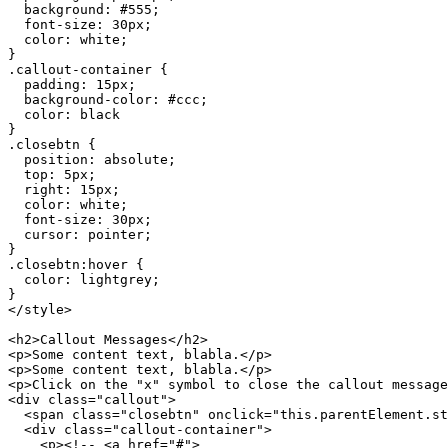
background: #555;
font-size: 30px;
color: white;
}
.callout-container {
padding: 15px;
background-color: #ccc;
color: black
}
.closebtn {
position: absolute;
top: 5px;
right: 15px;
color: white;
font-size: 30px;
cursor: pointer;
}
.closebtn:hover {
color: lightgrey;
}
</style>
<h2>Callout Messages</h2>
<p>Some content text, blabla.</p>
<p>Some content text, blabla.</p>
<p>Click on the "x" symbol to close the callout message
<div class="callout">
<span class="closebtn" onclick="this.parentElement.st
<div class="callout-container">
<p><!-- <a href="#">