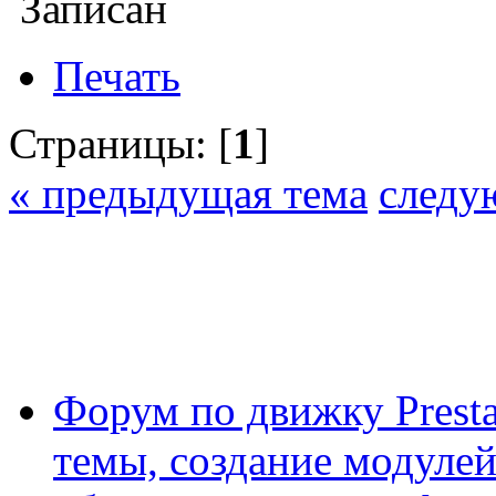
Записан
Печать
Страницы: [
1
]
« предыдущая тема
следу
Форум по движку Presta
темы, создание модулей 