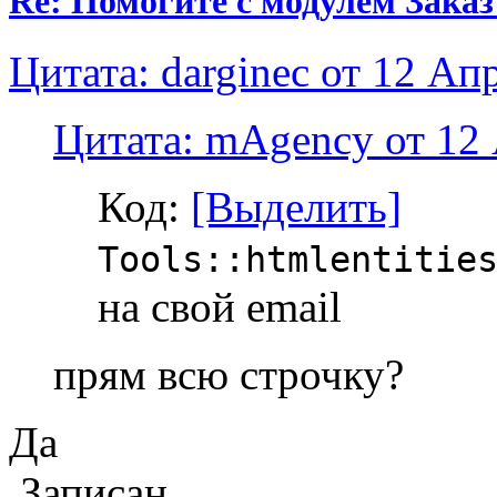
Re: Помогите с модулем Заказ
Цитата: darginec от 12 Ап
Цитата: mAgency от 12 
Код:
[Выделить]
Tools::htmlentitie
на свой email
прям всю строчку?
Да
Записан