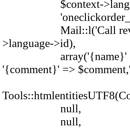
$context->languag
'oneclickorder_ma
Mail::l('Call reverse
>language->id),
array('{name}' => $n
'{comment}' => $comment,'{
Tools::htmlentitiesUTF8(C
null,
null,