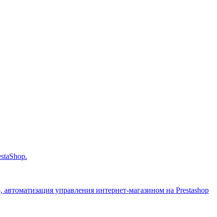
staShop.
op, автоматизация управления интернет-магазином на Prestashop