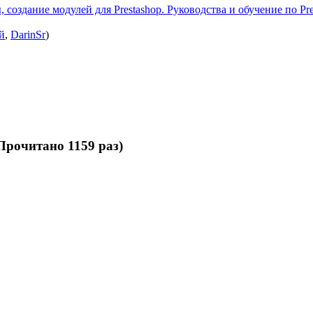
 создание модулей для Prestashop. Руководства и обучение по Pre
й
,
DarinSr
)
Прочитано 1159 раз)