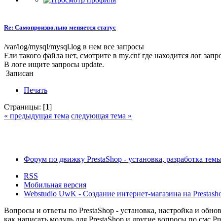
Re: Самопроизвольно меняется статус
/var/log/mysql/mysql.log в нем все запросы
Ели такого файла нет, смотрите в my.cnf где находится лог запр
В логе ищите запросы update.
Записан
Печать
Страницы: [
1
]
« предыдущая тема
следующая тема »
Форум по движку PrestaShop - установка, разработка темы,
RSS
Мобильная версия
Webstudio UwK - Создание интернет-магазина на Prestasho
Вопросы и ответы по PrestaShop - установка, настройка и обновл
как написать модуль для PrestaShop и другие вопросы по смс Pr