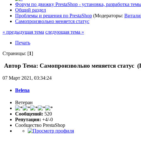
Форум по движку PrestaShop - установка, разработка темы,
Общий раздел
Проблемы и решения по PrestaShop
(Модераторы:
Витали
Самопроизвольно меняется статус
« предыдущая тема
следующая тема »
Печать
Страницы: [
1
]
Автор
Тема: Самопроизвольно меняется статус (
07 Март 2021, 03:34:24
Belena
Ветеран
Сообщений:
520
Репутация:
+4/-0
Сообщество PrestaShop