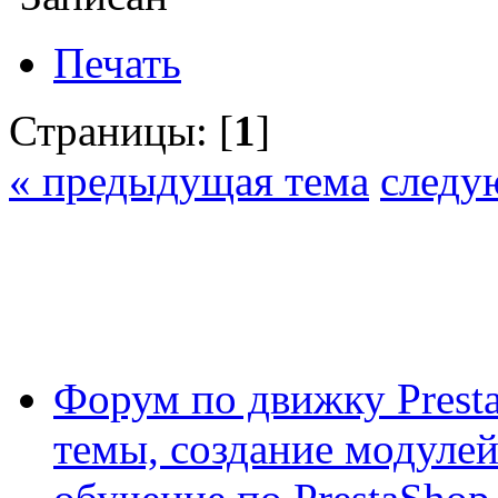
Печать
Страницы: [
1
]
« предыдущая тема
следу
Форум по движку Presta
темы, создание модулей 