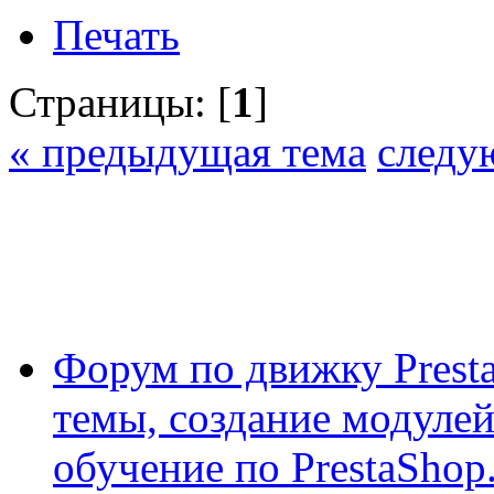
Печать
Страницы: [
1
]
« предыдущая тема
следу
Форум по движку Presta
темы, создание модулей 
обучение по PrestaShop