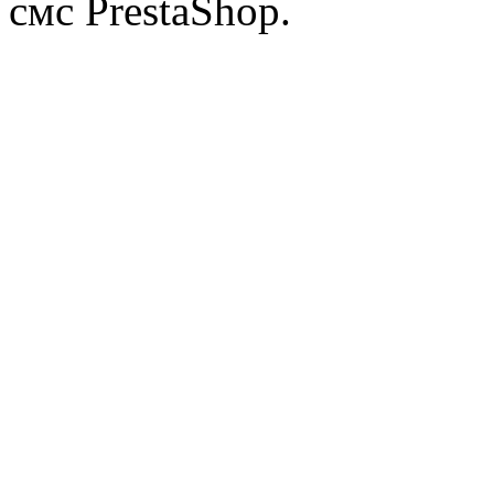
смс PrestaShop.