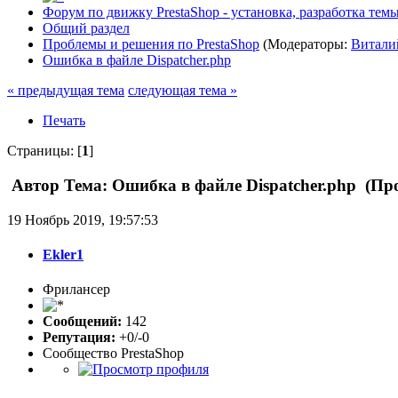
Форум по движку PrestaShop - установка, разработка темы,
Общий раздел
Проблемы и решения по PrestaShop
(Модераторы:
Витали
Ошибка в файле Dispatcher.php
« предыдущая тема
следующая тема »
Печать
Страницы: [
1
]
Автор
Тема: Ошибка в файле Dispatcher.php (Про
19 Ноябрь 2019, 19:57:53
Ekler1
Фрилансер
Сообщений:
142
Репутация:
+0/-0
Сообщество PrestaShop