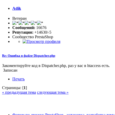
Adik
Ветеран
Сообщений:
16676
Репутация:
+14630/-5
Сообщество PrestaShop
Re: Ошибка в файле Dispatcher.php
Закоментируйте код в Dispatcher.php, раз у вас в htaccess есть.
Записан
Печать
Страницы: [
1
]
« предыдущая тема
следующая тема »
Форум по движку PrestaShop - установка, разработка темы,