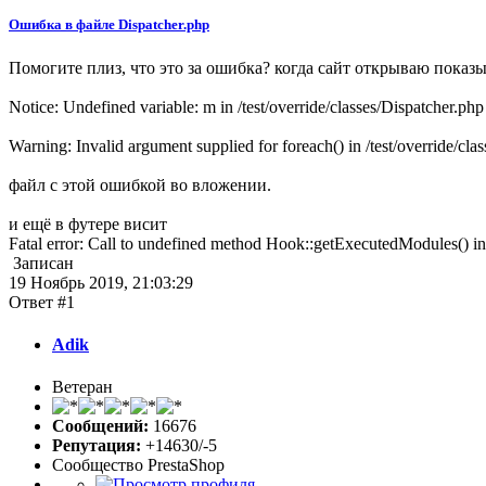
Ошибка в файле Dispatcher.php
Помогите плиз, что это за ошибка? когда сайт открываю показы
Notice: Undefined variable: m in /test/override/classes/Dispatcher.php
Warning: Invalid argument supplied for foreach() in /test/override/cla
файл с этой ошибкой во вложении.
и ещё в футере висит
Fatal error: Call to undefined method Hook::getExecutedModules() in /
Записан
19 Ноябрь 2019, 21:03:29
Ответ #1
Adik
Ветеран
Сообщений:
16676
Репутация:
+14630/-5
Сообщество PrestaShop