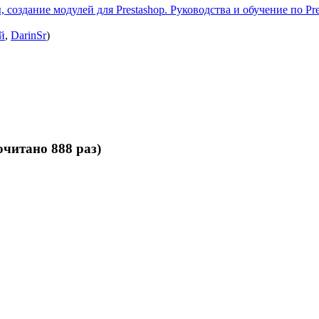
 создание модулей для Prestashop. Руководства и обучение по Pre
й
,
DarinSr
)
читано 888 раз)