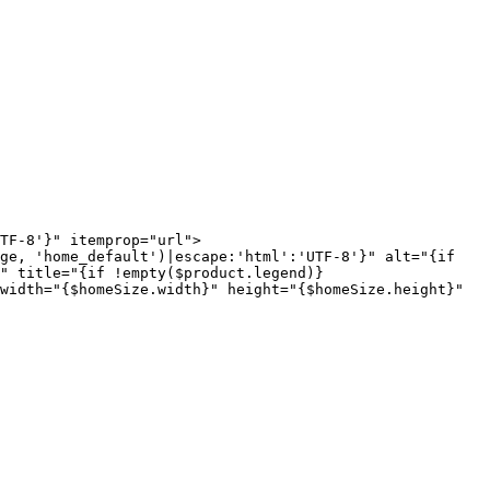
TF-8'}" itemprop="url">
ge, 'home_default')|escape:'html':'UTF-8'}" alt="{if
" title="{if !empty($product.legend)}
width="{$homeSize.width}" height="{$homeSize.height}"