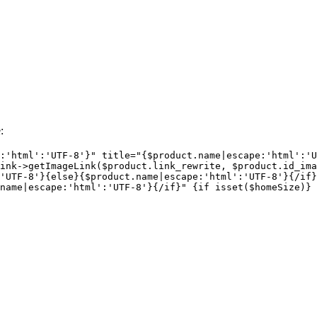
:
:'html':'UTF-8'}" title="{$product.name|escape:'html':'U
ink->getImageLink($product.link_rewrite, $product.id_ima
'UTF-8'}{else}{$product.name|escape:'html':'UTF-8'}{/if}
name|escape:'html':'UTF-8'}{/if}" {if isset($homeSize)} 