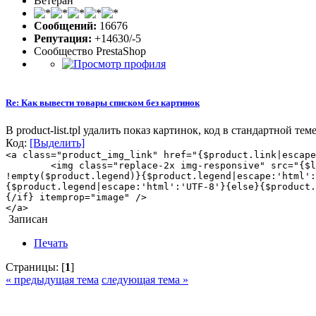
Ветеран
Сообщений:
16676
Репутация:
+14630/-5
Сообщество PrestaShop
Re: Как вывести товары списком без картинок
В product-list.tpl удалить показ картинок, код в стандартной теме
Код:
[Выделить]
<a class="product_img_link" href="{$product.link|escape
<img class="replace-2x img-responsive" src="{$l
!empty($product.legend)}{$product.legend|escape:'html':
{$product.legend|escape:'html':'UTF-8'}{else}{$product.
{/if} itemprop="image" />
</a>
Записан
Печать
Страницы: [
1
]
« предыдущая тема
следующая тема »