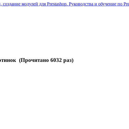
 создание модулей для Prestashop. Руководства и обучение по Pre
ртинок (Прочитано 6032 раз)