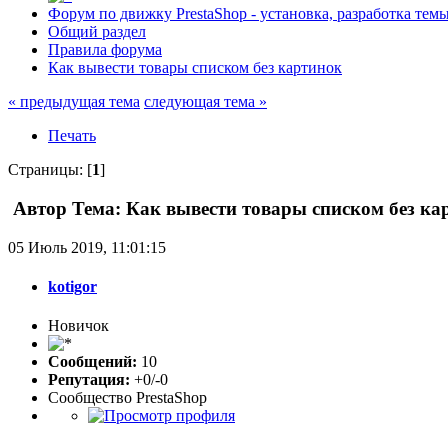
Форум по движку PrestaShop - установка, разработка темы,
Общий раздел
Правила форума
Как вывести товары списком без картинок
« предыдущая тема
следующая тема »
Печать
Страницы: [
1
]
Автор
Тема: Как вывести товары списком без ка
05 Июль 2019, 11:01:15
kotigor
Новичок
Сообщений:
10
Репутация:
+0/-0
Сообщество PrestaShop