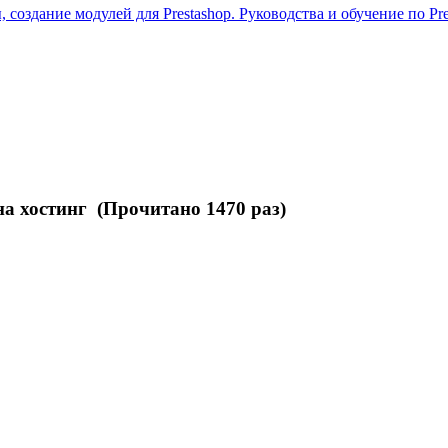
 создание модулей для Prestashop. Руководства и обучение по Pre
на хостинг (Прочитано 1470 раз)