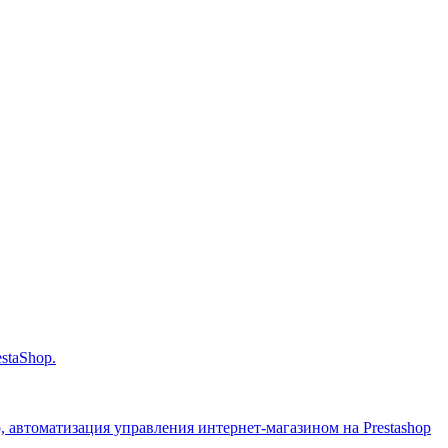
staShop.
op, автоматизация управления интернет-магазином на Prestashop