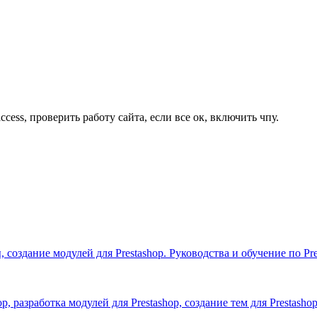
cess, проверить работу сайта, если все ок, включить чпу.
 создание модулей для Prestashop. Руководства и обучение по Pre
p, разработка модулей для Prestashop, создание тем для Prestash