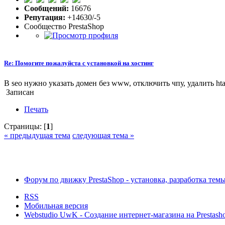
Сообщений:
16676
Репутация:
+14630/-5
Сообщество PrestaShop
Re: Помогите пожалуйста с установкой на хостинг
В seo нужно указать домен без www, отключить чпу, удалить htac
Записан
Печать
Страницы: [
1
]
« предыдущая тема
следующая тема »
Форум по движку PrestaShop - установка, разработка темы,
RSS
Мобильная версия
Webstudio UwK - Создание интернет-магазина на Prestasho