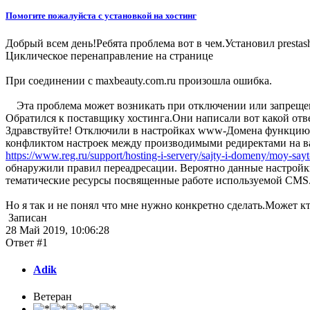
Помогите пожалуйста с установкой на хостинг
Добрый всем день!Ребята проблема вот в чем.Установил prestash
Циклическое перенаправление на странице
При соединении с maxbeauty.com.ru произошла ошибка.
Эта проблема может возникать при отключении или запреще
Обратился к поставщику хостинга.Они написали вот какой отв
Здравствуйте! Отключили в настройках www-Домена функцию авт
конфликтом настроек между производимыми редиректами на 
https://www.reg.ru/support/hosting-i-servery/sajty-i-domeny/moy-say
обнаружили правил переадресации. Вероятно данные настройк
тематические ресурсы посвященные работе используемой CMS
Но я так и не понял что мне нужно конкретно сделать.Может к
Записан
28 Май 2019, 10:06:28
Ответ #1
Adik
Ветеран