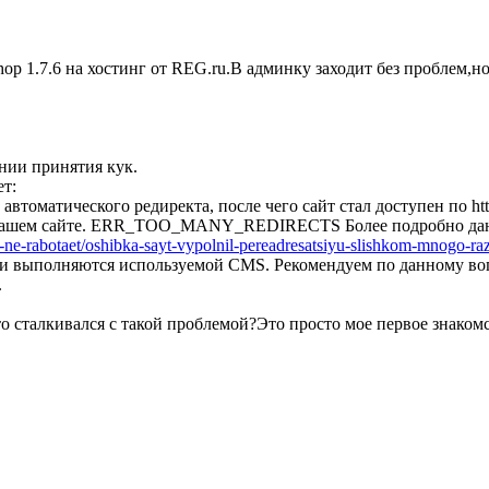
op 1.7.6 на хостинг от REG.ru.В админку заходит без проблем,но
нии принятия кук.
ет:
оматического редиректа, после чего сайт стал доступен по htt
вашем сайте. ERR_TOO_MANY_REDIRECTS Более подробно данна
t-ne-rabotaet/oshibka-sayt-vypolnil-pereadresatsiyu-slishkom-mnogo-ra
и выполняются используемой CMS. Рекомендуем по данному вопр
.
то сталкивался с такой проблемой?Это просто мое первое знако