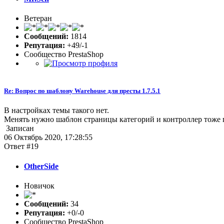
Ветеран
Сообщений:
1814
Репутация:
+49/-1
Сообщество PrestaShop
Re: Вопрос по шаблону Warehouse для престы 1.7.5.1
В настройках темы такого нет.
Менять нужно шаблон страницы категорий и контроллер тоже п
Записан
06 Октябрь 2020, 17:28:55
Ответ #19
OtherSide
Новичок
Сообщений:
34
Репутация:
+0/-0
Сообщество PrestaShop