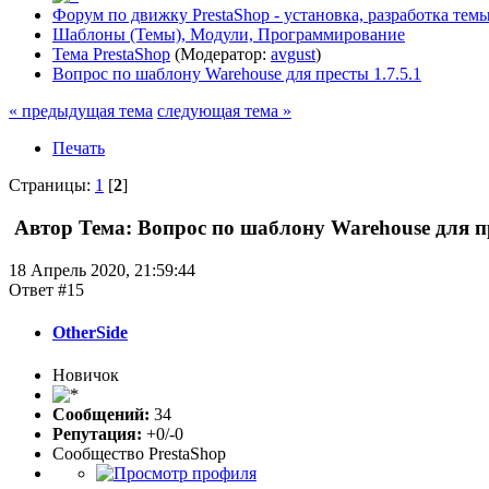
Форум по движку PrestaShop - установка, разработка темы,
Шаблоны (Темы), Модули, Программирование
Тема PrestaShop
(Модератор:
avgust
)
Вопрос по шаблону Warehouse для престы 1.7.5.1
« предыдущая тема
следующая тема »
Печать
Страницы:
1
[
2
]
Автор
Тема: Вопрос по шаблону Warehouse для пр
18 Апрель 2020, 21:59:44
Ответ #15
OtherSide
Новичок
Сообщений:
34
Репутация:
+0/-0
Сообщество PrestaShop