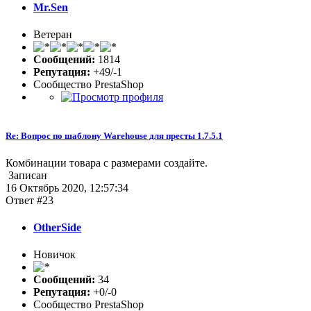
Mr.Sen
Ветеран
Сообщений:
1814
Репутация:
+49/-1
Сообщество PrestaShop
Re: Вопрос по шаблону Warehouse для престы 1.7.5.1
Комбинации товара с размерами создайте.
Записан
16 Октябрь 2020, 12:57:34
Ответ #23
OtherSide
Новичок
Сообщений:
34
Репутация:
+0/-0
Сообщество PrestaShop