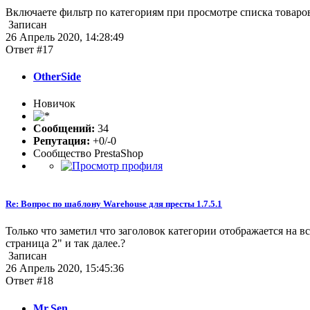
Включаете фильтр по категориям при просмотре списка товаров
Записан
26 Апрель 2020, 14:28:49
Ответ #17
OtherSide
Новичок
Сообщений:
34
Репутация:
+0/-0
Сообщество PrestaShop
Re: Вопрос по шаблону Warehouse для престы 1.7.5.1
Только что заметил что заголовок категории отображается на в
страница 2" и так далее.?
Записан
26 Апрель 2020, 15:45:36
Ответ #18
Mr.Sen