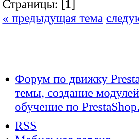
Страницы: [
1
]
« предыдущая тема
следу
Форум по движку Presta
темы, создание модулей 
обучение по PrestaShop
RSS